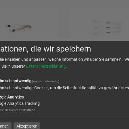
ationen, die wir speichern
nlassbänder
Tyvek-Bänder bedruckt
Sie einsehen und anpassen, welche Information wir über Sie sammeln.
We
n Sie in unserer
Datenschutzerklärung
.
hnisch notwendig
(immer notwendig)
l
zum Artikel
hnisch notwendige Cookies, um die Seitenfunktionalität zu gewährleisten
gle Analytics
gle Analytics Tracking
ck
:
Besucher-Statistiken
immen
Akzeptieren