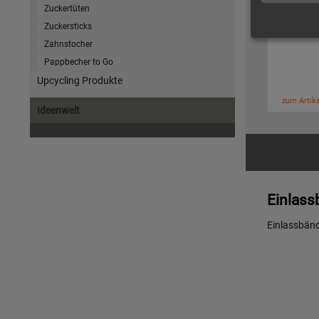
Zuckertüten
Zuckersticks
Tyvek-B
Zahnstocher
Pappbecher to Go
Upcycling Produkte
zum Artike
Ideenwelt
Einlass
Einlassbänd