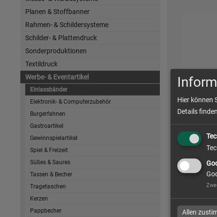
Planen & Stoffbanner
Rahmen- & Schildersysteme
Schilder- & Plattendruck
Sonderproduktionen
Textildruck
Werbe- & Eventartikel
Inform
Stoffei
Einlassbänder
Hier können 
Elektronik- & Computerzubehör
Details finde
Burgerfahnen
Gastroartikel
Tec
Gewinnspielartikel
zum Artike
Tec
Spiel & Freizeit
Süßes & Saures
Goo
Goo
Tassen & Becher
Zwe
Tragetaschen
Kerzen
Pappbecher
Allen zust