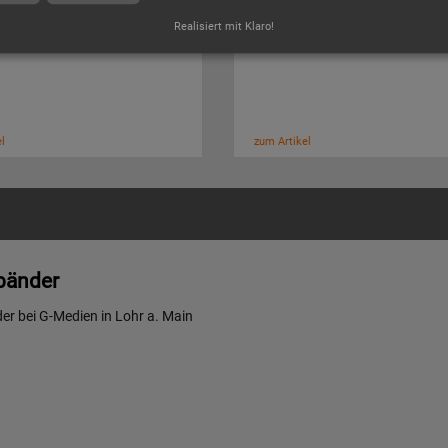
Realisiert mit Klaro!
änder unbedruckt
Vinylbänder bedruckt
l
zum Artikel
bänder
er bei G-Medien in Lohr a. Main