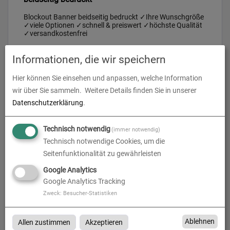
Blockout Banner beidseitig bedruckt ✓Ihre Wunschgröße
✓viele Optionen ✓schnell & preiswert ✓höchste Qualität
✓versandkostenfrei
Informationen, die wir speichern
Hier können Sie einsehen und anpassen, welche Information
Produkte in
Blockout Banner
wir über Sie sammeln.
Weitere Details finden Sie in unserer
Datenschutzerklärung
.
Technisch notwendig
(immer notwendig)
Technisch notwendige Cookies, um die
Seitenfunktionalität zu gewährleisten
Google Analytics
Google Analytics Tracking
Zweck
:
Besucher-Statistiken
Blockout Banner | individuelle Größe | beidseitig
Ablehnen
Allen zustimmen
Akzeptieren
bedruckt