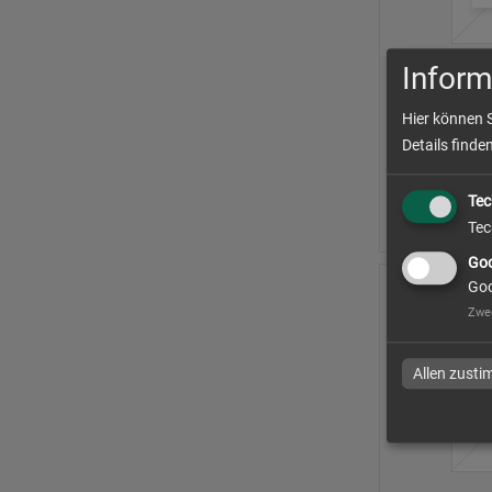
Inform
Hier können 
Details finde
Tec
Tec
Goo
Goo
Zwe
Allen zust